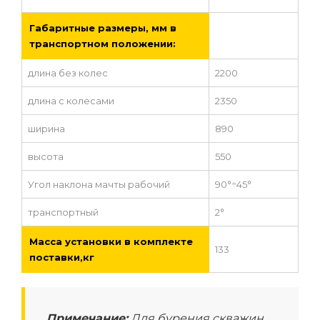
Габаритные размеры, мм в
транспортном положении:
длина без колес
2200
длина с колесами
2350
ширина
890
высота
550
Угол наклона мачты рабочий
90°÷45°
транспортный
2°
Масса установки в комплекте
133
поставки,кг
Примечание:
Для бурения скважин