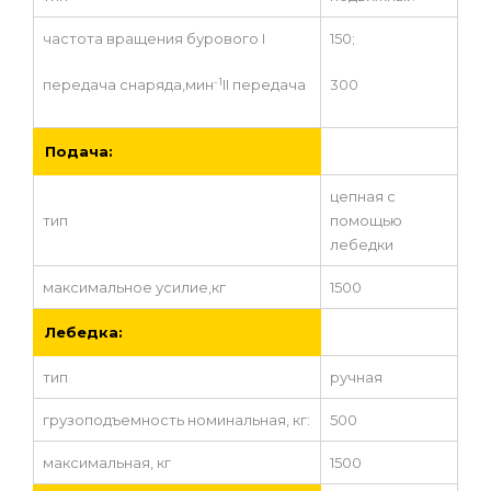
частота вращения бурового I
150;
-1
передача снаряда,мин
II передача
300
Подача:
цепная с
тип
помощью
лебедки
максимальное усилие,кг
1500
Лебедка:
тип
ручная
грузоподъемность номинальная, кг:
500
максимальная, кг
1500