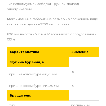
Тип используемой лебедки – ручной, привод –
электрический.
Максимальные габаритные размеры в сложенном виде
составляют: длина – 2200 мм, ширина -
890 мм, высота – 550 мм. Масса такого оборудования –
133 кг.
Характеристика
Значение
Глубина бурения, м:
15
при шнековом бурении,70 мм
при шнековом бурении,250 мм
10
Вращатель:
тип
подвижный