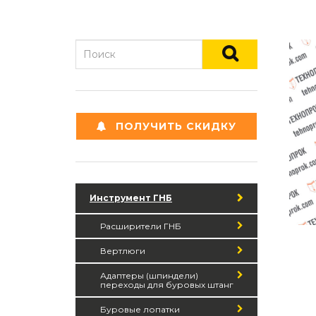
ПОЛУЧИТЬ СКИДКУ
Инструмент ГНБ
Расширители ГНБ
Вертлюги
Адаптеры (шпиндели)
переходы для буровых штанг
Буровые лопатки