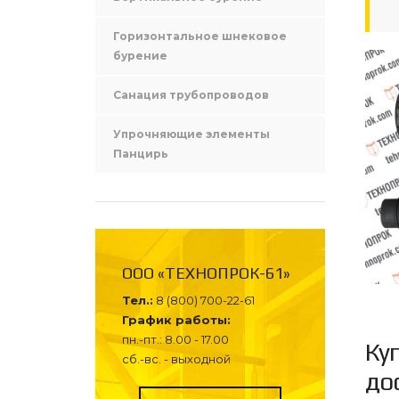
Горизонтальное шнековое
бурение
Санация трубопроводов
Упрочняющие элементы
Панцирь
ООО «ТЕХНОПРОК-61»
Тел.:
8 (800) 700-22-61
График работы:
пн.-пт.: 8.00 - 17.00
Ку
сб.-вс. - выходной
до