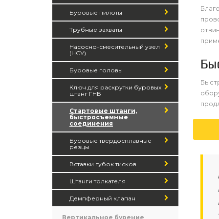
Благ
Буровые пилоты
прово
Трубные захваты
отвин
прим
Насосно-смесительный узел
(НСУ)
Бы
Буровые головы
Быст
Ключ для раскрутки буровых
обор
штанг ГНБ
продл
Стартовые штанги,
быстросъемные
соединения
Буровые твердосплавные
резцы
Вставки губок тисков
Штанги толкателя
Демпферный клапан
Вертикальное бурение