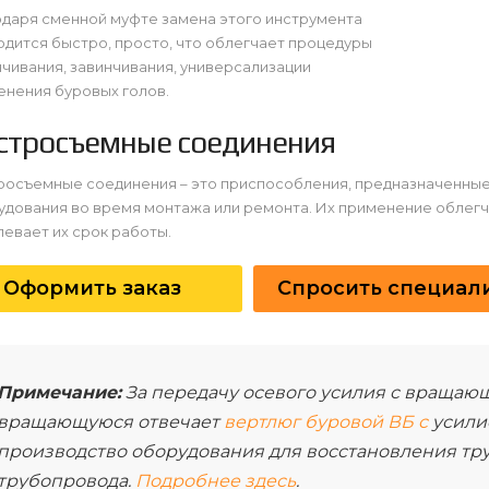
одаря сменной муфте замена этого инструмента
дится быстро, просто, что облегчает процедуры
чивания, завинчивания, универсализации
енения буровых голов.
стросъемные соединения
росъемные соединения – это приспособления, предназначенные
удования во время монтажа или ремонта. Их применение облег
евает их срок работы.
Оформить заказ
Спросить специал
Примечание:
За передачу осевого усилия с вращающ
вращающуюся отвечает
вертлюг буровой ВБ с
усилие
производство оборудования для восстановления тру
трубопровода.
Подробнее здесь
.