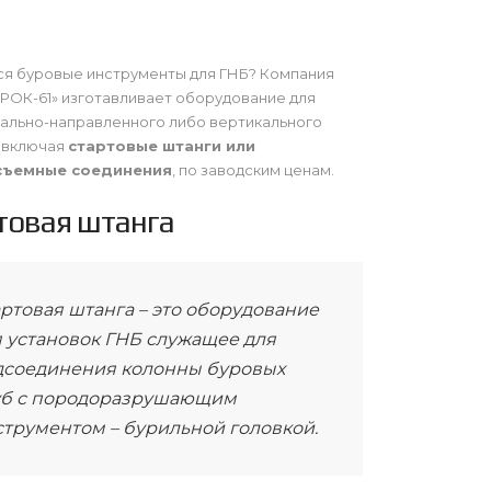
я буровые инструменты для ГНБ? Компания
ОК-61» изготавливает оборудование для
ально-направленного либо вертикального
 включая
стартовые штанги или
съемные соединения
, по заводским ценам.
товая штанга
ртовая штанга – это оборудование
я установок ГНБ служащее для
дсоединения колонны буровых
уб с породоразрушающим
струментом – бурильной головкой.