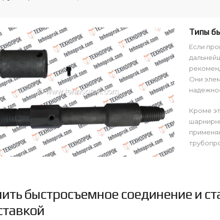
Типы б
Если про
дальнейш
рекоменд
Они элем
надежнос
Кроме эт
шарнирны
применя
трубопро
пить быстросъемное соединение и ст
ставкой