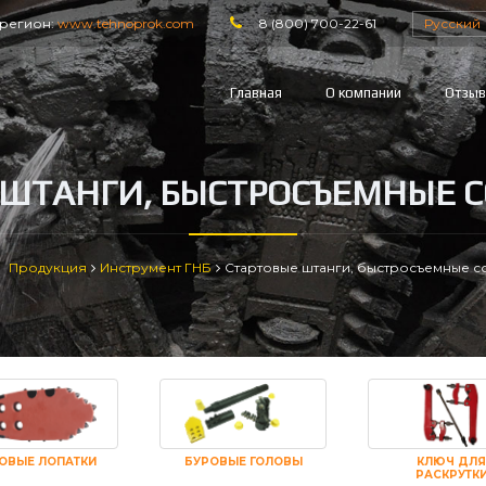
регион:
www.tehnoprok.com
8 (800) 700-22-61
Русский
Главная
О компании
Отзы
 ШТАНГИ, БЫСТРОСЪЕМНЫЕ 
Продукция
Инструмент ГНБ
Стартовые штанги, быстросъемные 
ОВЫЕ ЛОПАТКИ
БУРОВЫЕ ГОЛОВЫ
КЛЮЧ ДЛЯ
РАСКРУТК