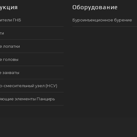
укция
Оборудование
ители ГНБ
Буроинъекционное бурение
ги
е лопатки
е головы
е захваты
-смесительный узел (НСУ)
яющие элементы Панцирь