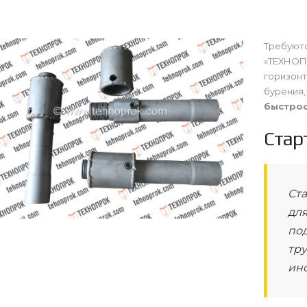
Требуютс
«ТЕХНОПР
горизонт
бурения,
быстро
Стар
Ста
дл
по
тр
ин