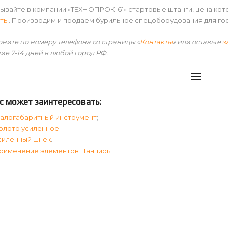
ывайте в компании «ТЕХНОПРОК-61» стартовые штанги, цена кот
аты
. Производим и продаем бурильное спецоборудования для го
ните по номеру телефона со страницы «
Контакты
» или оставьте
з
ие 7-14 дней в любой город РФ.
с может заинтересовать:
алогабаритный инструмент
;
олото усиленное
;
силенный шнек
.
рименение элементов Панцирь
.