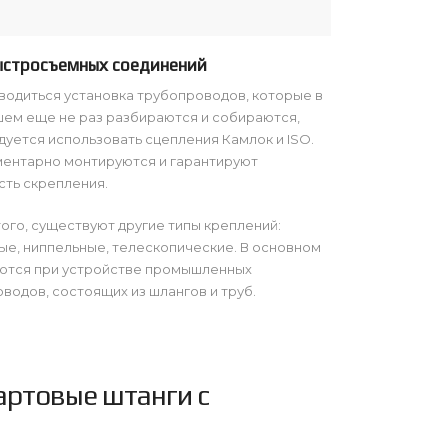
ыстросъемных соединений
водиться установка трубопроводов, которые в
ем еще не раз разбираются и собираются,
уется использовать сцепления Камлок и ISO.
ентарно монтируются и гарантируют
ть скрепления.
ого, существуют другие типы креплений:
е, ниппельные, телескопические. В основном
ются при устройстве промышленных
водов, состоящих из шлангов и труб.
артовые штанги с