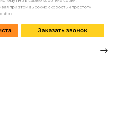
систему ГНБ в самые короткие сроки,
вая при этом высокую скорость и простоту
работ.
иста
Заказать звонок