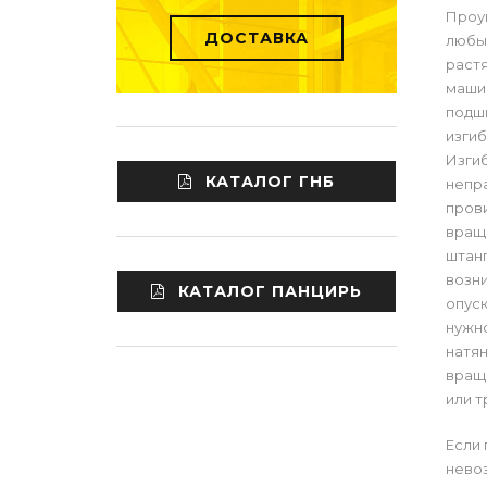
Проу
ДОСТАВКА
любых
раст
машин
подши
изгиб
Изги
КАТАЛОГ ГНБ
непра
прови
вращ
штанг
возни
КАТАЛОГ ПАНЦИРЬ
опуск
нужно
натян
вращ
или тр
Если 
нево