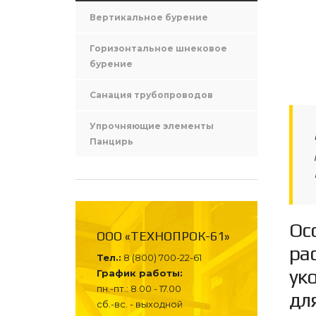
Вертикальное бурение
Горизонтальное шнековое
бурение
Санация трубопроводов
Упрочняющие элементы
Панцирь
Ос
ООО «ТЕХНОПРОК-61»
ра
Тел.:
8 (800) 700-22-61
ук
График работы:
пн.-пт.: 8.00 - 17.00
дл
сб.-вс. - выходной