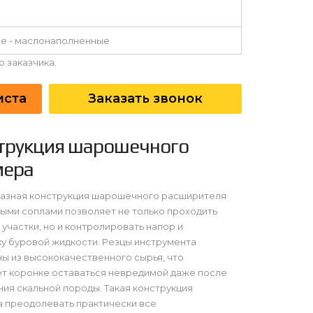
е - маслонаполненные
 заказчика.
иста
Заказать звонок
трукция шарошечного
мера
азная конструкция шарошечного расширителя
ыми соплами позволяет не только проходить
участки, но и контролировать напор и
у буровой жидкости. Резцы инструмента
ы из высококачественного сырья, что
т коронке оставаться невредимой даже после
ия скальной породы. Такая конструкция
 преодолевать практически все