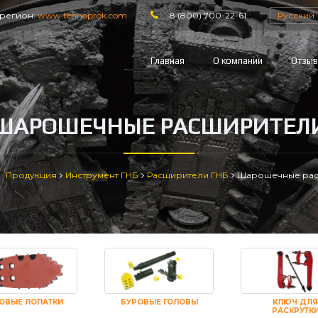
регион:
www.tehnoprok.com
8 (800) 700-22-61
Русский
Главная
О компании
Отзы
ШАРОШЕЧНЫЕ РАСШИРИТЕЛ
Продукция
Инструмент ГНБ
Расширители ГНБ
Шарошечные ра
ОВЫЕ ЛОПАТКИ
БУРОВЫЕ ГОЛОВЫ
КЛЮЧ ДЛЯ
РАСКРУТК