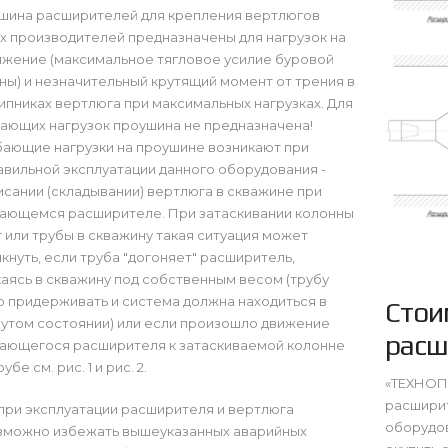
шина расширителей для крепления вертлюгов
 производителей предназначены для нагрузок на
яжение (максимальное тягловое усилие буровой
ы) и незначительный крутящий момент от трения в
пниках вертлюга при максимальных нагрузках. Для
ающих нагрузок проушина не предназначена!
бающие нагрузки на проушине возникают при
вильной эксплуатации данного оборудования -
сании (складывании) вертлюга в скважине при
ающемся расширителе. При затаскивании колонны
 или трубы в скважину такая ситуация может
кнуть, если труба "догоняет" расширитель,
аясь в скважину под собственным весом (трубу
 придерживать и система должна находиться в
Стои
утом состоянии) или если произошло движение
расш
ающегося расширителя к затаскиваемой колонне
убе см. рис. 1 и рис. 2.
«ТЕХНОП
расшири
при эксплуатации расширителя и вертлюга
оборудов
зможно избежать вышеуказанных аварийных