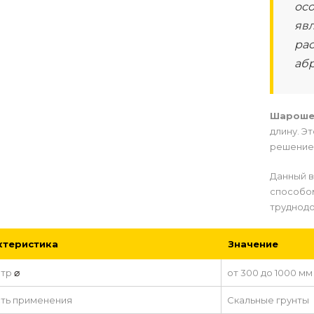
ос
яв
ра
аб
Шароше
длину. Э
решение 
Данный в
способом
труднодо
ктеристика
Значение
етр
⌀
от 300 до 1000 мм 
ть применения
Скальные грунты