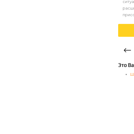
ситуа
расш
прис
Это Ва
Ш