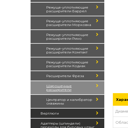
Режуще-уплотняющие
расширители Баррел
Режуще-уплотняющие
расширители Морковка
Режуще-уплотняющие
расширители Рино
Режуще-уплотняющие
расширители Компакт
Режуще-уплотняющие
расширители Кодиак
Расширители Фреза
Шарошечные
расширители
Хара
Центратор и калибратор
скважины
Диам
Вертлюги
Облас
Адаптеры (шпиндели)
переходы для буровых штанг