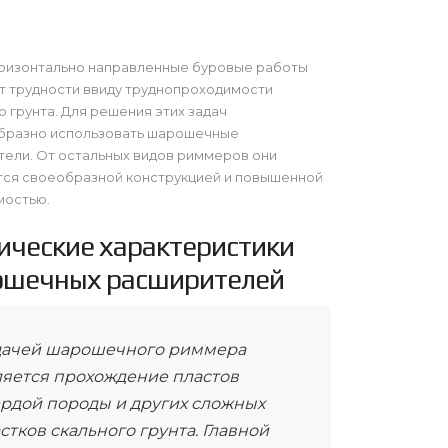
оризонтально направленные буровые работы
 трудности ввиду труднопроходимости
о грунта. Для решения этих задач
бразно использовать шарошечные
ели. От остальных видов риммеров они
тся своеобразной конструкцией и повышенной
мостью.
ические характеристики
шечных расширителей
дачей шарошечного риммера
ляется прохождение пластов
ердой породы и других сложных
стков скального грунта. Главной