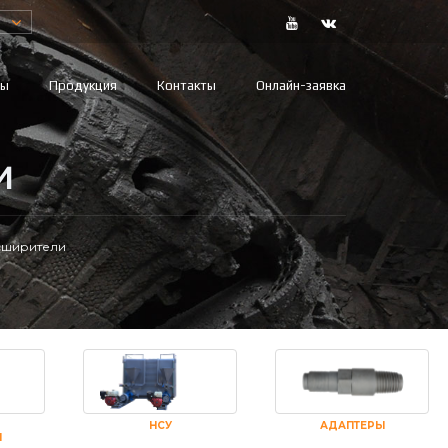
вы
Продукция
Контакты
Онлайн-заявка
И
сширители
НСУ
АДАПТЕРЫ
И