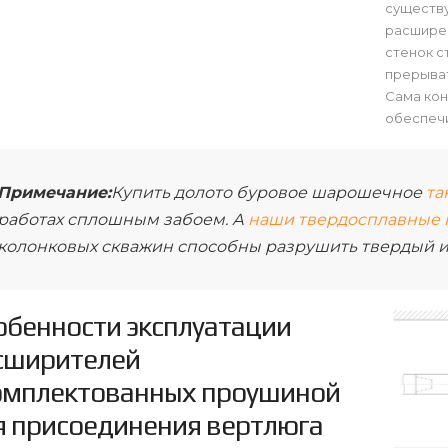
существу
расширен
стенок с
прерыват
Сама кон
обеспечи
Примечание:
Купить долото буровое шарошечное
та
работах сплошным забоем. А
наши твердосплавные 
колонковых скважин способны разрушить твердый и 
обенности эксплуатации
сширителей
омплектованных проушиной
я присоединения вертлюга