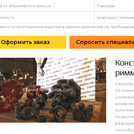
а от абразивного износа
Панцирь
нность
Шарошки скальны
жность изготовления изделия в данном диапазоне по требованию
Оформить заказ
Спросить специал
Конс
рим
Своеобр
со сменн
сложные 
дозировк
исполнен
позволяе
разрушен
способна