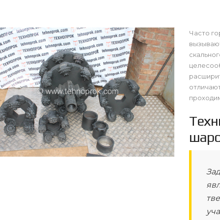
Часто г
вызывают
скальног
целесоо
расширит
отличаю
проходи
Техн
шаро
За
яв
тв
уча