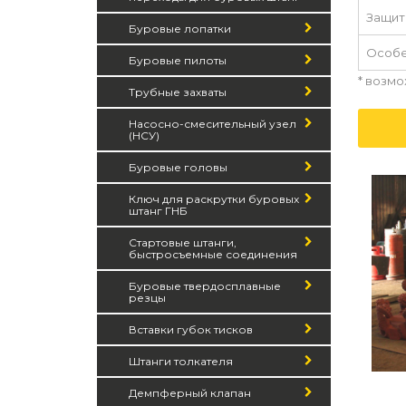
Защит
Буровые лопатки
Особе
Буровые пилоты
* возмо
Трубные захваты
Насосно-смесительный узел
(НСУ)
Буровые головы
Ключ для раскрутки буровых
штанг ГНБ
Стартовые штанги,
быстросъемные соединения
Буровые твердосплавные
резцы
Вставки губок тисков
Штанги толкателя
Демпферный клапан