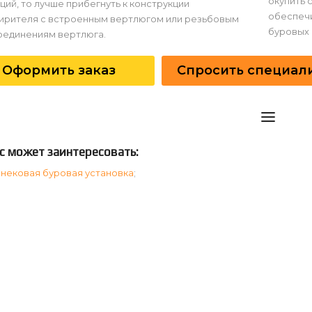
окупить 
ций, то лучше прибегнуть к конструкции
обеспечи
ирителя с встроенным вертлюгом или резьбовым
буровых 
оединениям вертлюга.
Оформить заказ
Спросить специал
с может заинтересовать:
нековая буровая установка
;