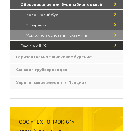
Оборудование для буронабивных свай
Колонковый бур
Забурники
Уширитель основания скважины
Редуктор БИС
Горизонтальное шнековое бурение
Санация трубопроводов
Упрочняющие элементы Панцирь
ООО «ТЕХНОПРОК-61»
Тел.:
8 (800) 700-22-61