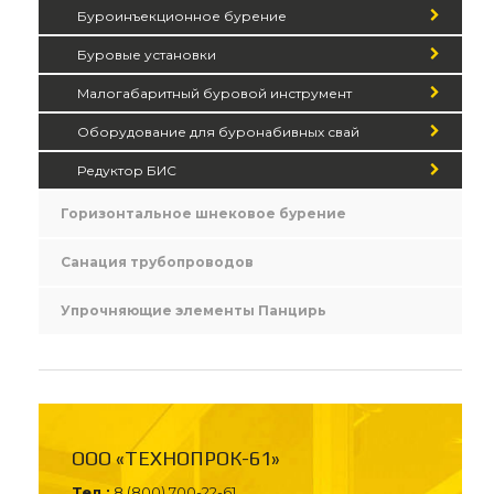
Буроинъекционное бурение
Буровые установки
Малогабаритный буровой инструмент
Оборудование для буронабивных свай
Редуктор БИС
Горизонтальное шнековое бурение
Санация трубопроводов
Упрочняющие элементы Панцирь
ООО «ТЕХНОПРОК-61»
Тел.:
8 (800) 700-22-61