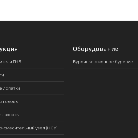
укция
Оборудование
ители ГНБ
Буроинъекционное бурение
ги
е лопатки
е головы
е захваты
-смесительный узел (НСУ)