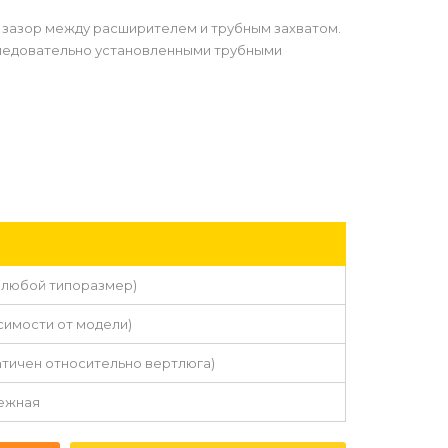
 зазор между расширителем и трубным захватом.
следовательно установленными трубными
д любой типоразмер)
исимости от модели)
атичен относительно вертлюга)
дежная