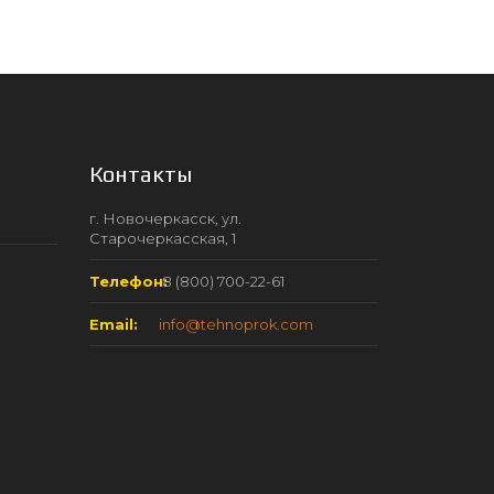
Контакты
г. Новочеркасск, ул.
Старочеркасская, 1
Телефон:
8 (800) 700-22-61
Email:
info@tehnoprok.com