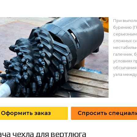
При выпол
бурению (Г
серьезными
сложных си
нестабильн
галечник, 
условиях п
обсыпания 
узла между
Оформить заказ
Спросить специал
ача чехла для вертлюга