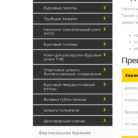
Буровые пилоты
Чехол 
Также 
Трубные захваты
захвата
Насосно-смесительный узел
(НСУ)
п
с
Буровые головы
о
Ключ для раскрутки буровых
Пре
штанг ГНБ
Стартовые штанги,
быстросъемные соединения
Хара
Буровые твердосплавные
Диапа
резцы
Вставки губок тисков
Колич
Штанги толкателя
Враще
Демпферный клапан
Устан
Вертикальное бурение