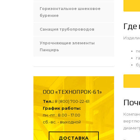
Горизонтальное шнековое
бурение
Где 
Санация трубопроводов
Издели
Упрочняющие элементы
Панцирь
п
г
б
ООО «ТЕХНОПРОК-61»
Поч
Тел.:
8 (800) 700-22-61
График работы:
Компан
пн.-пт.: 8.00 - 17.00
вертлюг
сб.-вс. - выходной
диаметр
ДОСТАВКА