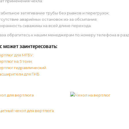
ат применения чехла:
табильное затягивание трубы без рывков и перегрузок;
тсутствие аварийных остановок из-за обсыпания;
охранность скважины на всей длине перехода.
аза обратитесь к нашим менеджерам по номеру телефона в разд
с может заинтересовать:
ертлюг для МГБУ
;
ертлюг на 5 тонн
;
ертлюг гидравлический
.
асширители для ГНБ
.