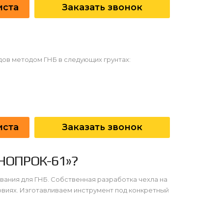
иста
Заказать звонок
ов методом ГНБ в следующих грунтах:
иста
Заказать звонок
ХНОПРОК-61»?
ания для ГНБ. Собственная разработка чехла на
овиях. Изготавливаем инструмент под конкретный