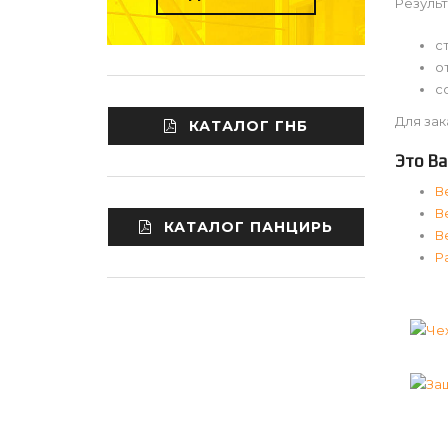
Результ
с
о
с
Для зак
КАТАЛОГ ГНБ
Это Ва
В
В
КАТАЛОГ ПАНЦИРЬ
В
Р