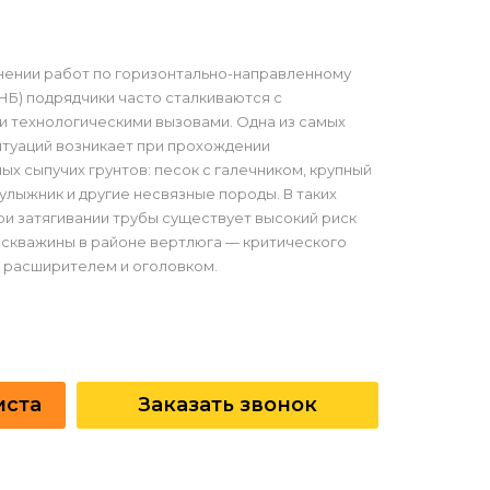
нении работ по горизонтально-направленному
НБ) подрядчики часто сталкиваются с
 технологическими вызовами. Одна из самых
туаций возникает при прохождении
ых сыпучих грунтов: песок с галечником, крупный
булыжник и другие несвязные породы. В таких
ри затягивании трубы существует высокий риск
скважины в районе вертлюга — критического
 расширителем и оголовком.
иста
Заказать звонок