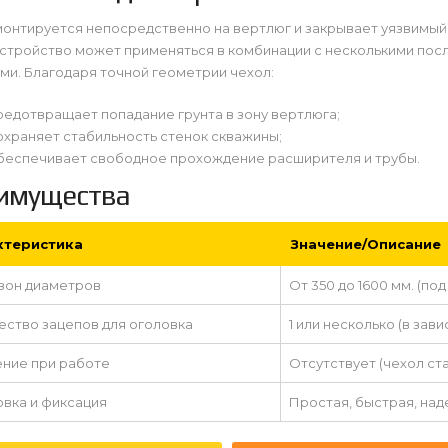
монтируется непосредственно на вертлюг и закрывает уязвимый
устройство может применяться в комбинации с несколькими по
ми. Благодаря точной геометрии чехол:
редотвращает попадание грунта в зону вертлюга;
охраняет стабильность стенок скважины;
беспечивает свободное прохождение расширителя и трубы.
имущества
ктеристика
Значение/Описание
зон диаметров
От 350 до 1600 мм. (по
ество зацепов для оголовка
1 или несколько (в зав
ние при работе
Отсутствует (чехол ст
овка и фиксация
Простая, быстрая, на