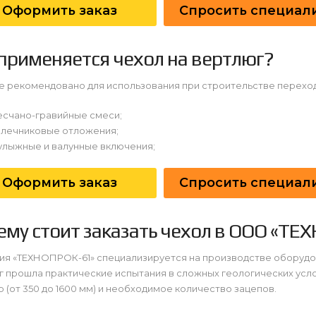
Оформить заказ
Спросить специал
применяется чехол на вертлюг?
е рекомендовано для использования при строительстве переход
есчано-гравийные смеси;
алечниковые отложения;
улыжные и валунные включения;
Оформить заказ
Спросить специал
ему стоит заказать чехол в ООО «ТЕ
ия «ТЕХНОПРОК-61» специализируется на производстве оборудов
 прошла практические испытания в сложных геологических усл
 (от 350 до 1600 мм) и необходимое количество зацепов.