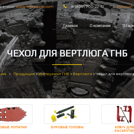
регион:
www.tehnoprok.com
8 (800) 700-22-61
Русский
Главная
О компании
Отзы
ЧЕХОЛ ДЛЯ ВЕРТЛЮГА ГНБ
ная
Продукция
Инструмент ГНБ
Вертлюги
Чехол для вертлюг
ОВЫЕ ЛОПАТКИ
БУРОВЫЕ ГОЛОВЫ
КЛЮЧ ДЛЯ
РАСКРУТК