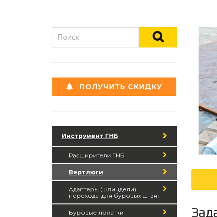
ПОЛУЧИТЬ СКИДКУ
Инструмент ГНБ
Расширители ГНБ
Вертлюги
Адаптеры (шпиндели)
переходы для буровых штанг
Зад
Буровые лопатки